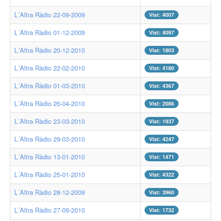
L´Altra Ràdio 22-09-2009
Vist: 4007
Programes de ràdio
L´Altra Ràdio 01-12-2009
Vist: 4097
Sagrada Família al món
L´Altra Ràdio 20-12-2010
Vist: 1803
Revista CQ
L´Altra Ràdio 22-02-2010
Vist: 4180
Gaudí i els radioaficionats
L´Altra Ràdio 01-03-2010
Vist: 4367
La Pedrera accessible
L´Altra Ràdio 26-04-2010
Vist: 2086
Visita del Papa
L´Altra Ràdio 23-03-2010
Vist: 1937
Catedral de Barcelona
L´Altra Ràdio 29-03-2010
Vist: 4247
L´Altra Ràdio 13-01-2010
Em vull sumar
Vist: 1471
L´Altra Ràdio 25-01-2010
Vist: 4322
Ajuntaments
L´Altra Ràdio 28-12-2009
Vist: 3960
Associacions
L´Altra Ràdio 27-09-2010
Vist: 1732
Empreses