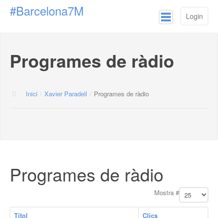
#Barcelona7M
Login
Inici
Programes de ràdio
La campanya
Col·laboradors
Inici
/
Xavier Paradell
/
Programes de ràdio
Patrocinadors
Promotors
Mitjans oficials
A les xarxes
Programes de ràdio
Xavier Paradell
Mostra #
Històries de la radioafició
Títol
Clics
Titanic per Xavier Paradell